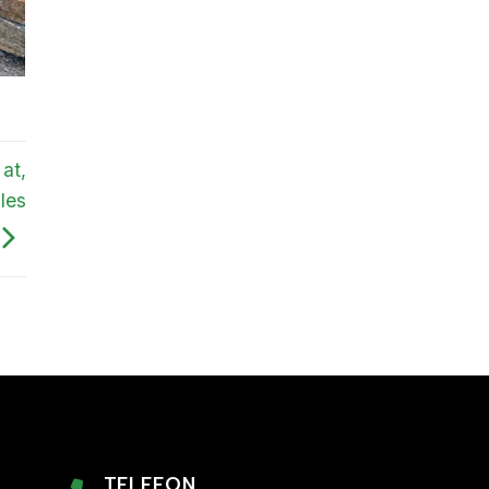
at,
les
TELEFON