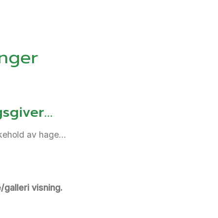
anger
sgiver…
ikehold av hage…
/galleri visning.